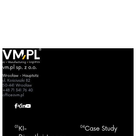
vm.pl sp. z o.o.
Wrocław - Hauptsitz
ul. Kościuszki 82
50-441 Wrocław
+48 71 341 76 40
office@vm.pl
01
04
KI-
Case Study