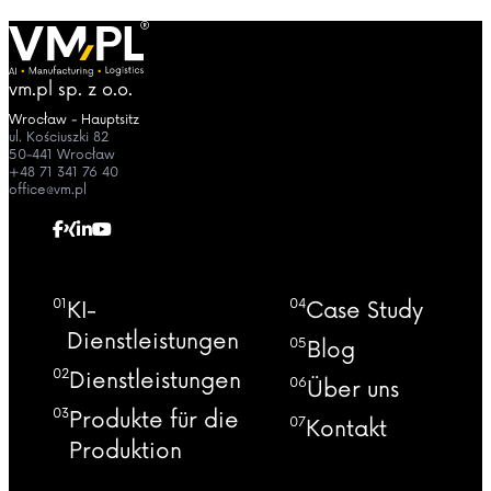
vm.pl sp. z o.o.
Wrocław - Hauptsitz
ul. Kościuszki 82
50-441 Wrocław
+48 71 341 76 40
office@vm.pl
01
04
KI-
Case Study
Dienstleistungen
05
Blog
02
Dienstleistungen
06
Über uns
03
Produkte für die
07
Kontakt
Produktion