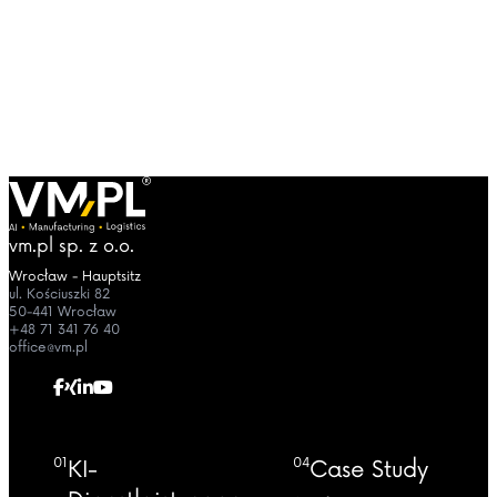
vm.pl sp. z o.o.
Wrocław - Hauptsitz
ul. Kościuszki 82
50-441 Wrocław
+48 71 341 76 40
office@vm.pl
01
04
KI-
Case Study