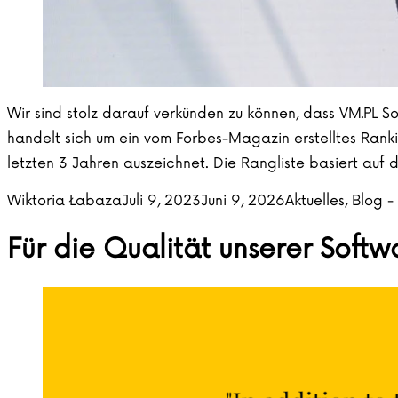
Wir sind stolz darauf verkünden zu können, dass VM.PL 
handelt sich um ein vom Forbes-Magazin erstelltes Ra
letzten 3 Jahren auszeichnet. Die Rangliste basiert au
Posted by
Posted in
Wiktoria Łabaza
Juli 9, 2023
Juni 9, 2026
Aktuelles
,
Blog -
Für die Qualität unserer Soft