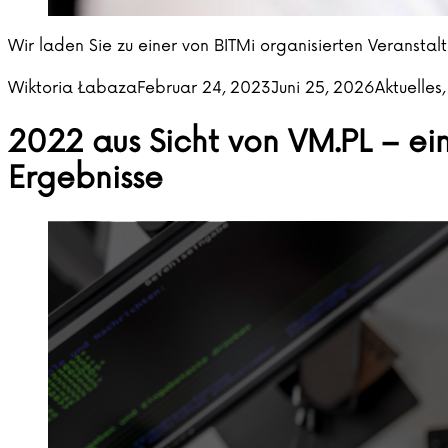
Wir laden Sie zu einer von BITMi organisierten Veransta
Posted by
Posted in
Wiktoria Łabaza
Februar 24, 2023
Juni 25, 2026
Aktuelles
2022 aus Sicht von VM.PL – e
Ergebnisse