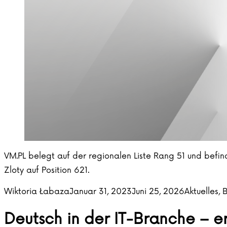
VM.PL belegt auf der regionalen Liste Rang 51 und befin
Zloty auf Position 621.
Posted by
Posted in
Wiktoria Łabaza
Januar 31, 2023
Juni 25, 2026
Aktuelles
,
B
Deutsch in der IT-Branche – er