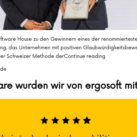
Software House zu den Gewinnern eines der renommiertest
nking, das Unternehmen mit positiven Glaubwürdigkeitsb
„VM.PL zu de
f der Schweizer Methode der
Continue reading
 de
ware wurden wir von ergosoft m