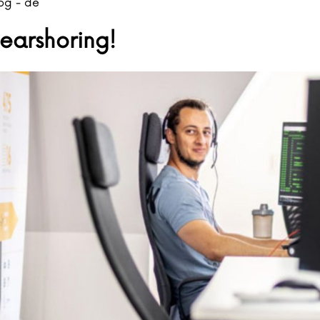
og - de
Nearshoring!