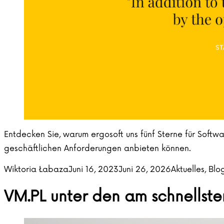
Entdecken Sie, warum ergosoft uns fünf Sterne für Softw
geschäftlichen Anforderungen anbieten können.
Posted by
Posted in
Wiktoria Łabaza
Juni 16, 2023
Juni 26, 2026
Aktuelles
,
Blo
VM.PL unter den am schnells