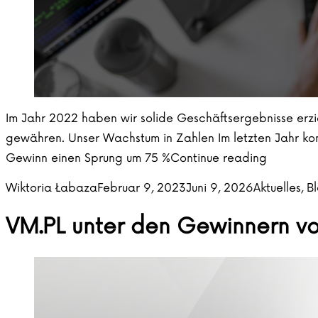
Im Jahr 2022 haben wir solide Geschäftsergebnisse erzie
gewähren. Unser Wachstum in Zahlen Im letzten Jahr kon
„2022 au
Gewinn einen Sprung um 75 %
Continue reading
Posted by
Posted in
Wiktoria Łabaza
Februar 9, 2023
Juni 9, 2026
Aktuelles
,
B
VM.PL unter den Gewinnern v