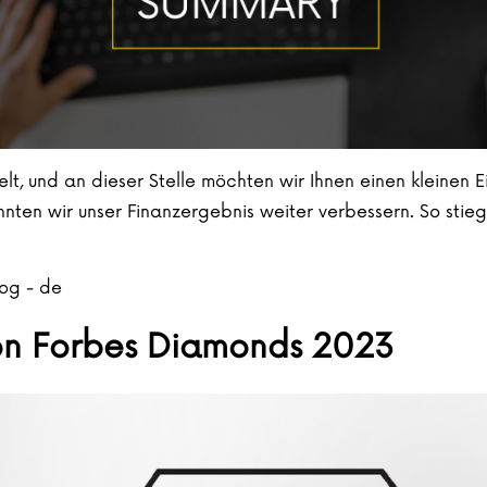
lt, und an dieser Stelle möchten wir Ihnen einen kleinen 
nten wir unser Finanzergebnis weiter verbessern. So sti
s Sicht von VM.PL – eine Kurzzusammenfassung unseres Ge
log - de
on Forbes Diamonds 2023