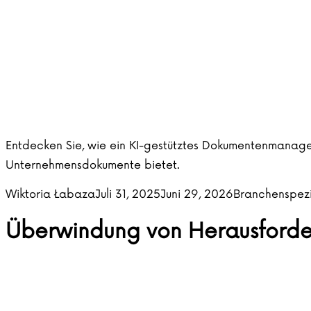
Entdecken Sie, wie ein KI-gestütztes Dokumentenmanagem
Unternehmensdokumente bietet.
Posted by
Posted in
Wiktoria Łabaza
Juli 31, 2025
Juni 29, 2026
Branchenspez
Überwindung von Herausforde