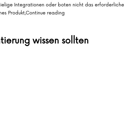
elige Integrationen oder boten nicht das erforderliche
„OPC-Gateway – Unser Eigenp
es Produkt,
Continue reading
tierung wissen sollten