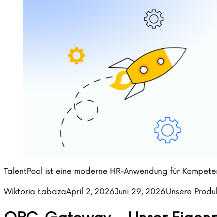
TalentPool ist eine moderne HR-Anwendung für Kompetenz
Posted by
Posted in
Wiktoria Łabaza
April 2, 2026
Juni 29, 2026
Unsere Produ