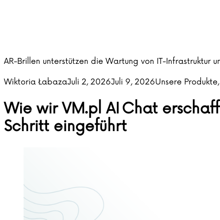
AR-Brillen unterstützen die Wartung von IT-Infrastruktur 
Posted by
Posted in
Wiktoria Łabaza
Juli 2, 2026
Juli 9, 2026
Unsere Produkte
Wie wir VM.pl AI Chat erschaff
Schritt eingeführt