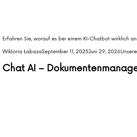
Erfahren Sie, worauf es bei einem KI-Chatbot wirklich 
Posted by
Posted
Wiktoria Łabaza
September 11, 2025
Juni 29, 2026
Unsere
Chat AI – Dokumentenmanagem