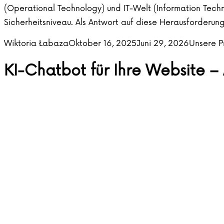
(Operational Technology) und IT-Welt (Information Techn
Sicherheitsniveau. Als Antwort auf diese Herausforderu
Posted by
Posted in
Wiktoria Łabaza
Oktober 16, 2025
Juni 29, 2026
Unsere P
KI-Chatbot für Ihre Website – 