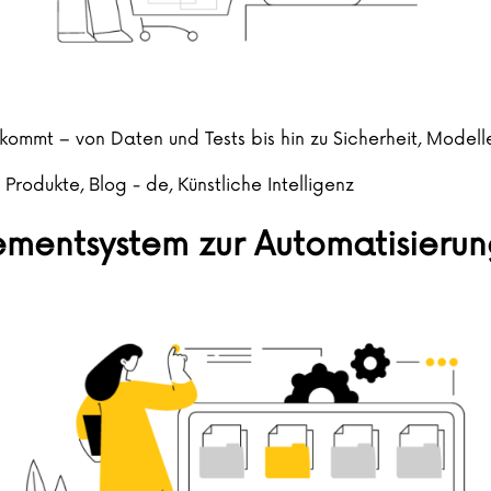
ankommt – von Daten und Tests bis hin zu Sicherheit, Mod
 in
 Produkte
,
Blog - de
,
Künstliche Intelligenz
entsystem zur Automatisierun