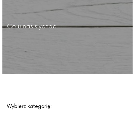
Co u nas słychać
Wybierz kategorię: