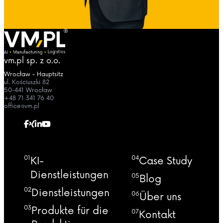
vm.pl sp. z o.o.
Wrocław - Hauptsitz
ul. Kościuszki 82
50-441 Wrocław
+48 71 341 76 40
office@vm.pl
01
04
KI-
Case Study
Dienstleistungen
05
Blog
02
Dienstleistungen
06
Über uns
03
Produkte für die
07
Kontakt