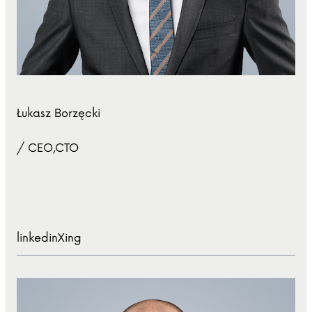
Łukasz Borzęcki
/ CEO,CTO
linkedin
Xing