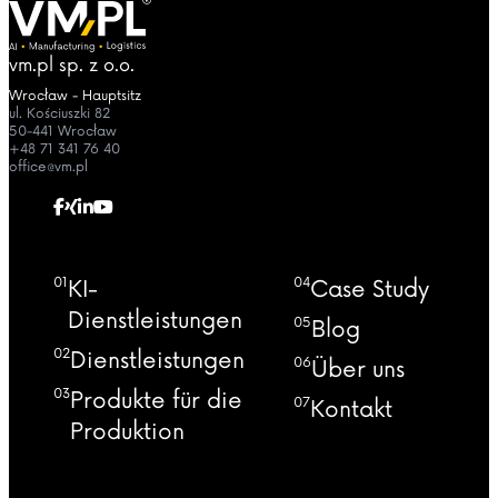
vm.pl sp. z o.o.
Wrocław - Hauptsitz
ul. Kościuszki 82
50-441 Wrocław
+48 71 341 76 40
office@vm.pl
01
04
KI-
Case Study
Dienstleistungen
05
Blog
02
Dienstleistungen
06
Über uns
03
Produkte für die
07
Kontakt
Produktion