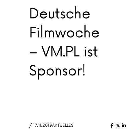
Deutsche
Filmwoche
– VM.PL ist
Sponsor!
/ 17.11.2019
AKTUELLES
Facebo
X (Tw
Li