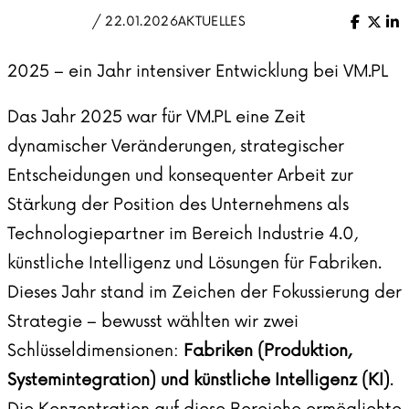
/ 22.01.2026
AKTUELLES
Facebo
X (Tw
Li
2025 – ein Jahr intensiver Entwicklung bei VM.PL
Das Jahr 2025 war für VM.PL eine Zeit
dynamischer Veränderungen, strategischer
Entscheidungen und konsequenter Arbeit zur
Stärkung der Position des Unternehmens als
Technologiepartner im Bereich Industrie 4.0,
künstliche Intelligenz und Lösungen für Fabriken.
Dieses Jahr stand im Zeichen der Fokussierung der
Strategie – bewusst wählten wir zwei
Schlüsseldimensionen:
Fabriken (Produktion,
Systemintegration) und künstliche Intelligenz (KI)
.
Die Konzentration auf diese Bereiche ermöglichte