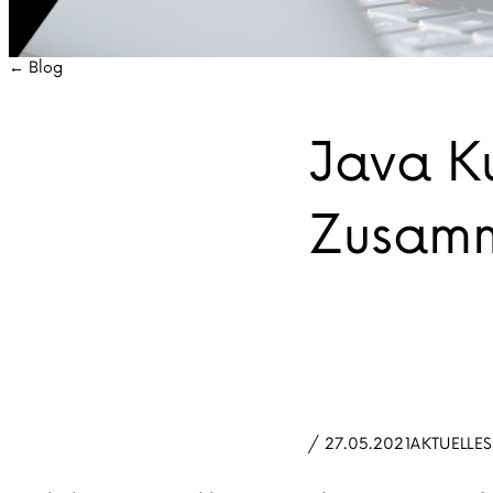
← Blog
Java Ku
Zusamm
/ 27.05.2021
AKTUELLES