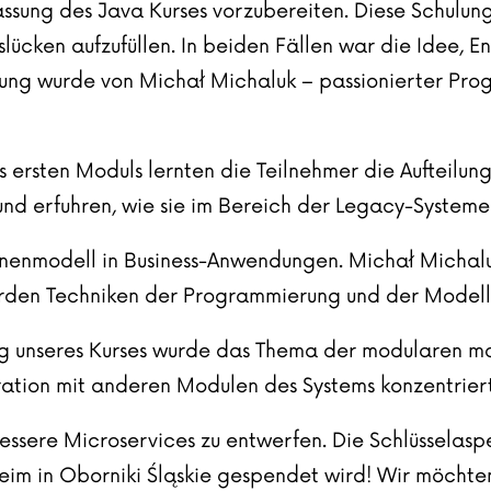
ssung des Java Kurses vorzubereiten. Diese Schulung
ücken aufzufüllen. In beiden Fällen war die Idee, Ent
lung wurde von
Michał Michaluk
– passionierter Pro
 ersten Moduls lernten die Teilnehmer die Aufteilung
 und erfuhren, wie sie im Bereich der Legacy-System
änenmodell in Business-Anwendungen. Michał Michal
wurden Techniken der Programmierung und der Model
ag unseres Kurses wurde das Thema der modularen mo
ation mit anderen Modulen des Systems konzentriert
essere Microservices zu entwerfen. Die Schlüsselasp
im in Oborniki Śląskie gespendet wird! Wir möchten 