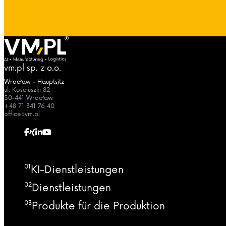
vm.pl sp. z o.o.
Wrocław - Hauptsitz
ul. Kościuszki 82
50-441 Wrocław
+48 71 341 76 40
office@vm.pl
01
KI-Dienstleistungen
02
Dienstleistungen
03
Produkte für die Produktion