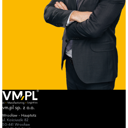
vm.pl sp. z o.o.
Wrocław - Hauptsitz
ul. Kościuszki 82
50-441 Wrocław