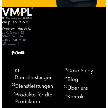
vm.pl sp. z o.o.
Wrocław - Hauptsitz
ul. Kościuszki 82
50-441 Wrocław
+48 71 341 76 40
office@vm.pl
01
04
KI-
Case Study
Dienstleistungen
05
Blog
02
Dienstleistungen
06
Über uns
03
Produkte für die
07
Kontakt
Produktion