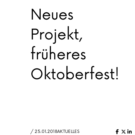
Neues
Projekt,
früheres
Oktoberfest!
/ 25.01.2018
AKTUELLES
Facebo
X (Tw
Li