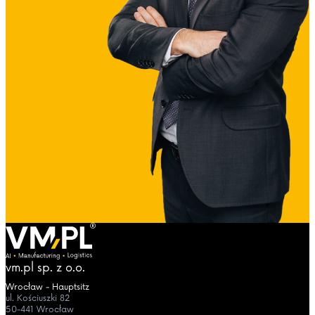
vm.pl sp. z o.o.
Wrocław - Hauptsitz
ul. Kościuszki 82
50-441 Wrocław