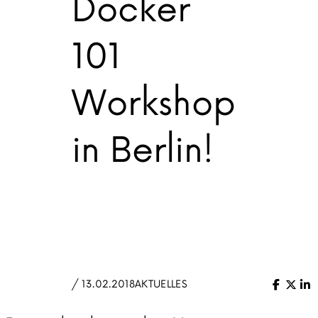
Docker
101
Workshop
in Berlin!
/ 13.02.2018
AKTUELLES
Facebo
X (Tw
Li