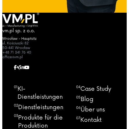
vm.pl sp. z o.o.
Wrocław - Hauptsitz
ul. Kościuszki 82
50-441 Wrocław
+48 71 341 76 40
office@vm.pl
01
04
KI-
Case Study
Dienstleistungen
05
Blog
02
Dienstleistungen
06
Über uns
03
Produkte für die
07
Kontakt
Produktion