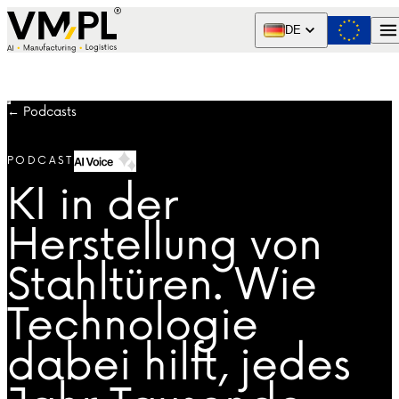
Skip to content
DE
← Podcasts
PODCAST
AI VOICE
KI in der
Herstellung von
Stahltüren. Wie
Technologie
dabei hilft, jedes