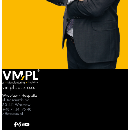
vm.pl sp. z o.o.
Wrocław - Hauptsitz
ul. Kościuszki 82
50-441 Wrocław
+48 71 341 76 40
office@vm.pl