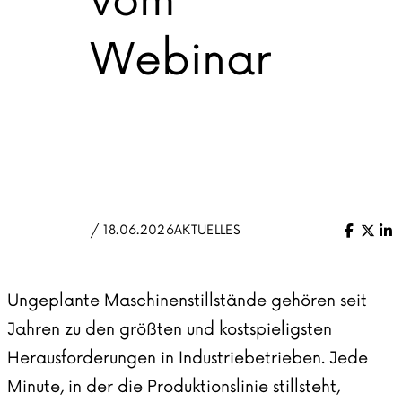
vom
Webinar
/ 18.06.2026
AKTUELLES
Facebo
X (Tw
Li
Ungeplante Maschinenstillstände gehören seit
Jahren zu den größten und kostspieligsten
Herausforderungen in Industriebetrieben. Jede
Minute, in der die Produktionslinie stillsteht,