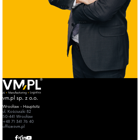
vm.pl sp. z o.o.
Wrocław - Hauptsitz
ul. Kościuszki 82
50-441 Wrocław
+48 71 341 76 40
office@vm.pl