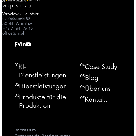
vm.pl sp. z o.o.
Wrocław - Hauptsitz
ul. Kościuszki 82
50-441 Wrocław
+48 71 341 76 40
office@vm.pl
01
04
KI-
Case Study
Dienstleistungen
05
Blog
02
Dienstleistungen
06
Über uns
03
Produkte für die
07
Kontakt
Produktion
Impressum