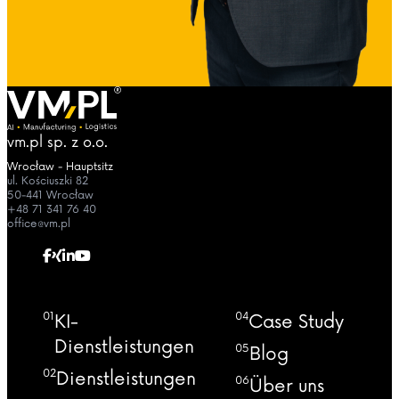
vm.pl sp. z o.o.
Wrocław - Hauptsitz
ul. Kościuszki 82
50-441 Wrocław
+48 71 341 76 40
office@vm.pl
01
04
KI-
Case Study
Dienstleistungen
05
Blog
02
Dienstleistungen
06
Über uns