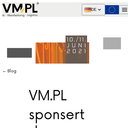
Skip to content
DE
← Blog
VM.PL
sponsert