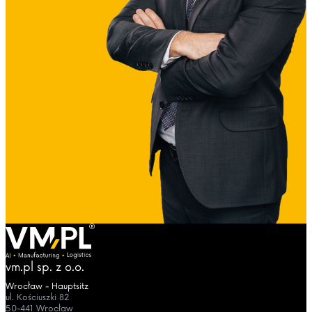
vm.pl sp. z o.o.
Wrocław - Hauptsitz
ul. Kościuszki 82
50-441 Wrocław