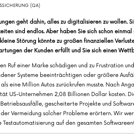
TSSICHERUNG (QA)
gen geht dahin, alles zu digitalisieren zu wollen. S
iten sind endlos. Aber haben Sie sich schon einmal 
leine Störung könnte zu großen finanziellen Verluste
rwartungen der Kunden erfüllt und Sie sich einen Wet
n Ruf einer Marke schädigen und zu Frustration und 
dener Systeme beeinträchtigen oder größere Ausfäll
 als eine Million Autos zurückrufen musste. Nach An
ät US-Unternehmen 2,08 Billionen Dollar kosten. Dies
etriebsausfälle, gescheiterte Projekte und Softwaref
 der Vermeidung solcher Probleme erörtern. Wir wer
ie
Testautomatisierung
auf den gesamten
Softwareen