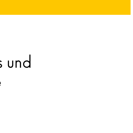
s und
e