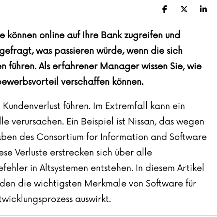
Facebook
X (Twitte
Lin
ie können online auf Ihre Bank zugreifen und
gefragt, was passieren würde, wenn die sich
n führen. Als erfahrener Manager wissen Sie, wie
tbewerbsvorteil verschaffen können.
Kundenverlust führen. Im Extremfall kann ein
e verursachen. Ein Beispiel ist
Nissan
, das wegen
gaben
des Consortium for Information and Software
e Verluste erstrecken sich über alle
ehler in Altsystemen entstehen. In diesem Artikel
den die wichtigsten Merkmale von Software für
twicklungsprozess
auswirkt.